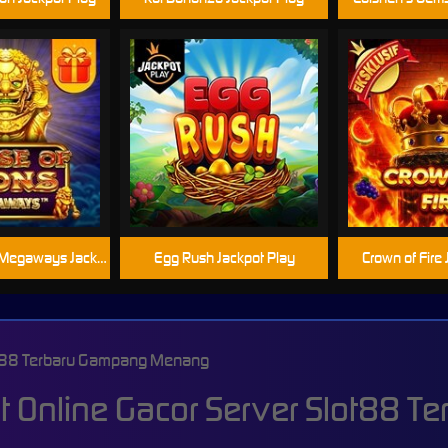
House of Lions Megaways Jackpot Play
Egg Rush Jackpot Play
Crown of Fire
lot88 Terbaru Gampang Menang
ot Online Gacor Server Slot88 