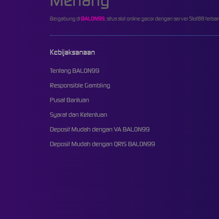
Menang
Bergabung di
BALON99
, situs slot online gacor dengan server Slot88 te
Kebijaksanaan
Tentang BALON99
Responsible Gambling
Pusat Bantuan
Syarat dan Ketentuan
Deposit Mudah dengan VA BALON99
Deposit Mudah dengan QRIS BALON99