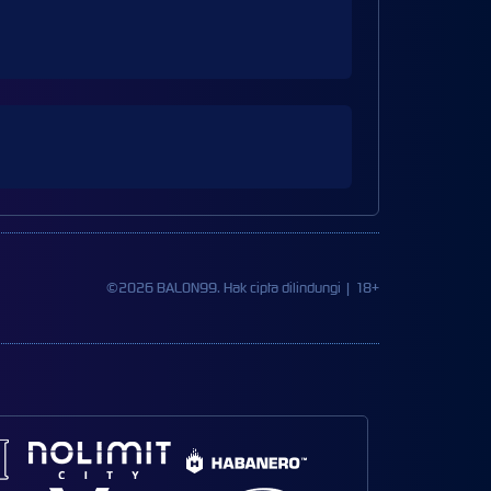
©2026 BALON99. Hak cipta dilindungi | 18+