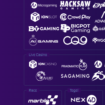
Live Casino
Race
Togel