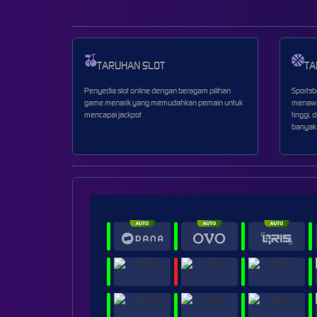
TARUHAN SLOT
TA
Penyedia slot online dengan beragam pilihan
Sportsb
game menarik yang memudahkan pemain untuk
menawar
mencapai jackpot
tinggi,
banyak 