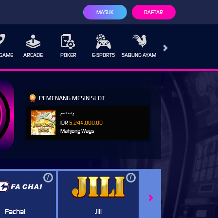
MASUK
DAFTAR
 GAME
ARCADE
POKER
E-SPORTS
SABUNG AYAM
PROMOSI
PEMENANG MESIN SLOT
c****r
IDR
5,244,000.00
Mahjong Ways
guri****3
IDR
1,302,000.00
Mahjong Ways
i
i
i
c****r
IDR
1,092,000.00
No Limit City
Mahjong Ways
Fachai
Jili
c****r