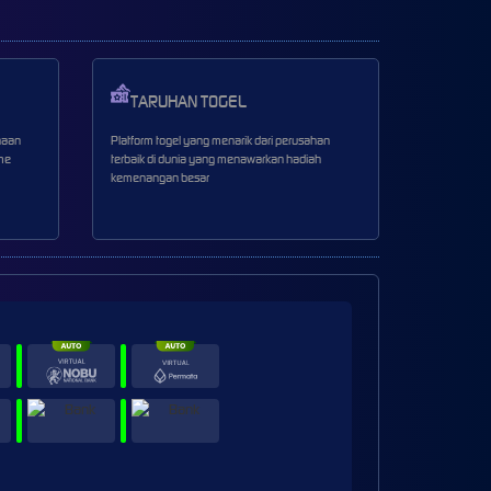
TARUHAN TOGEL
haan
Platform togel yang menarik dari perusahan
ame
terbaik di dunia yang menawarkan hadiah
kemenangan besar