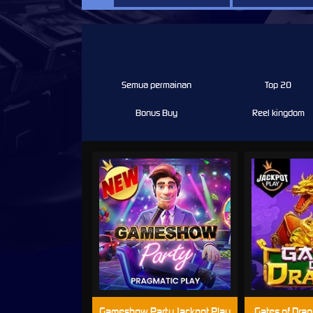
Semua permainan
Top 20
Bonus Buy
Reel kingdom
Gameshow Party Jackpot Play
Gates of Drag