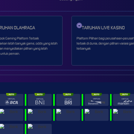
RUHAN OLAHRAGA
TARUHAN LIVE KASINO
ook Gaming Platform Terbaik
Platform Pilihan bagi perusahaan-perusa
kan lebih banyak game, odds yang lebih
terbaik di dunia, dengan pilihan variasi g
 dan menyediakan pilihan yang lebih
terbanyak
untuk pemain.