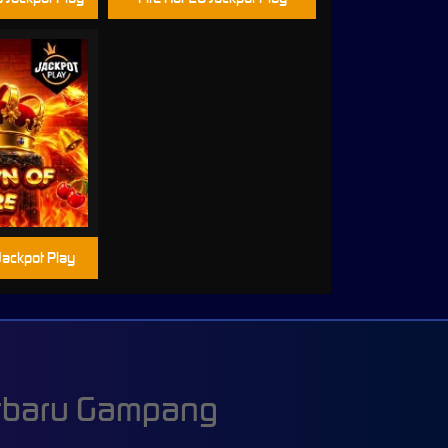
Mahjong Ways
 Jackpot Play
Terbaru Gampang