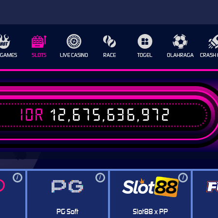
 GAMES
SLOTS
LIVE CASINO
RACE
TOGEL
OLAHRAGA
CRASH
IDR
12,675,636,972
i
i
i
a
PG Soft
Slot88 x PP