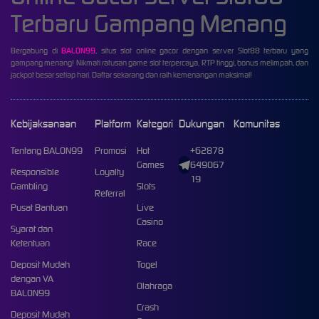
Terbaru Gampang Menang
Bergabung di
BALON99
, situs slot online gacor dengan server Slot88 terbaru yang
gampang menang! Nikmati ratusan game slot terpercaya, RTP tinggi, bonus melimpah, dan
jackpot besar setiap hari. Daftar sekarang dan raih kemenangan maksimal!
Kebijaksanaan
Platform
Kategori
Dukungan
Komunitas
Tentang BALON99
Promosi
Hot
+62878
Games
649067
Responsible
Loyalty
19
Gambling
Slots
Referral
Pusat Bantuan
Live
Casino
Syarat dan
Ketentuan
Race
Deposit Mudah
Togel
dengan VA
Olahraga
BALON99
Crash
Deposit Mudah