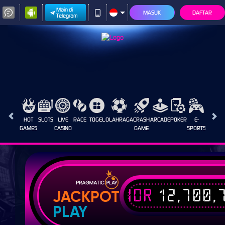
Main di
MASUK
DAFTAR
Telegram
HOT
SLOTS
LIVE
RACE
TOGEL
OLAHRAGA
CRASH
ARCADE
POKER
E-
SABUN
GAMES
CASINO
GAME
SPORTS
AYAM
IDR
12,700,
JACKPOT
PLAY