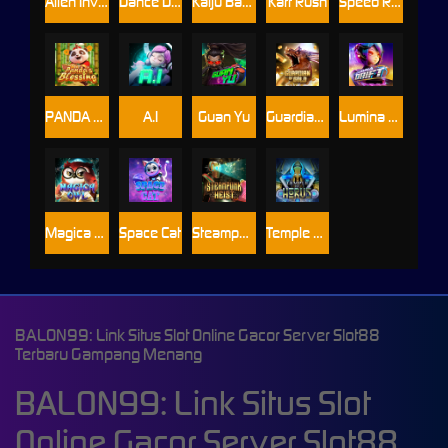
Alien Invasion
Dance Dance Dance
Kaiju Battle
Kart Rush
Speed Runner
PANDA BLESSING
A.I
Guan Yu
Guardian of Gold
Lumina Drift
Magica Owl
Space Cat
Steampunk Heist
Temple of Horus
BALON99: Link Situs Slot Online Gacor Server Slot88
Terbaru Gampang Menang
BALON99: Link Situs Slot
Online Gacor Server Slot88