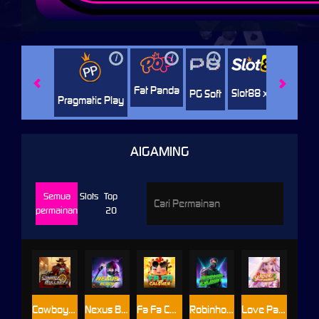
i
i
i
i
i
Facha
Fat Panda
Slot88 x PP
PG Soft
Pragmatic Play
AIGAMING
Semua
Slots
Top
permainan
20
Cowboy Bullseye
Nexus Blade
Fa Fa Caishen
Robinhood Quest
Love Paradise