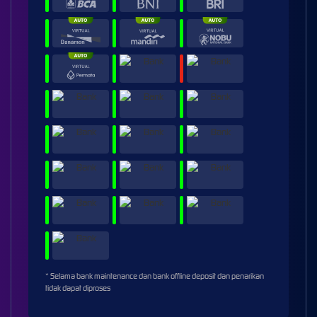
* Selama bank maintenance dan bank offline deposit dan penarikan
tidak dapat diproses