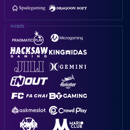
Arcade