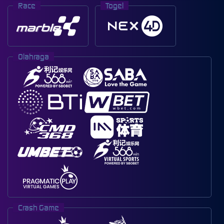
Race
Togel
Olahraga
Crash Game