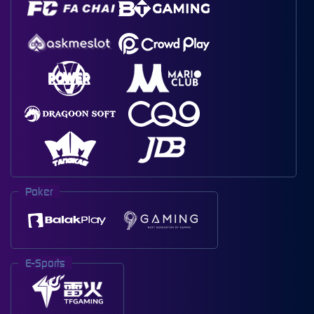
Poker
E-Sports