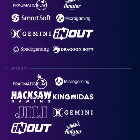
Arcade