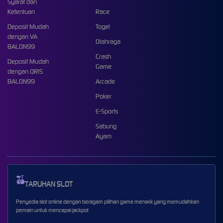
Syarat dan
Ketentuan
Race
Deposit Mudah
Togel
dengan VA
Olahraga
BALON99
Crash
Deposit Mudah
Game
dengan QRIS
BALON99
Arcade
Poker
E-Sports
Sabung
Ayam
TARUHAN SLOT
Penyedia slot online dengan beragam pilihan game menarik yang memudahkan
pemain untuk mencapai jackpot