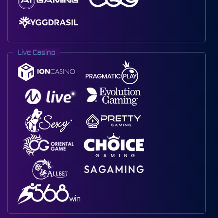
Live Casino