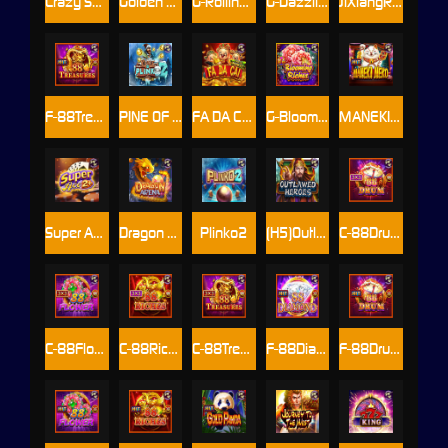
Crazy Sheep
Golden 777(H5)
G-RollingRiches
G-DazzlingDiamond
JiXiangRuYi(H5)
F-88Treasures(H5)
PINE OF PLINKO 2
FA DA CAI(H5)
G-BloomingRiches
MANEKI NEKO(H5)
Super Ace2+
Dragon Arena
Plinko2
(H5)Outlawed Heroes
C-88Drum(H5)
C-88Flower(H5)
C-88Riches(H5)
C-88Treasures(H5)
F-88Diamond(H5)
F-88Drum(H5)