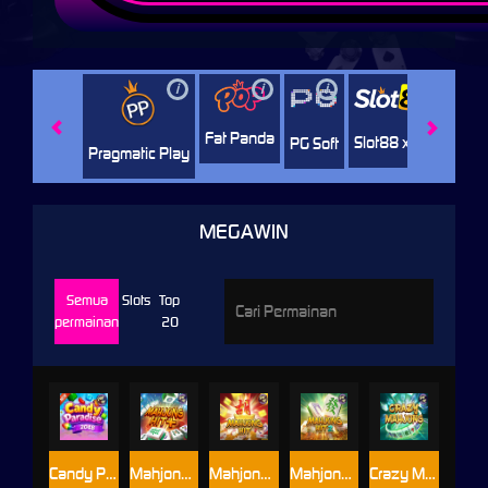
i
i
i
i
i
Facha
Fat Panda
Slot88 x PP
PG Soft
Pragmatic Play
MEGAWIN
Semua
Slots
Top
permainan
20
Candy Paradise 2048
Mahjong Hit +
Mahjong Hit
Mahjong Hit 2
Crazy Mahjong