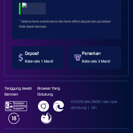
* Selama bank maintenance dan bank offline deposit dan penarikan
tidak dapat diproses
Deposit
Penarikan
Rata-rata 1 Menit
Rata-rata 3 Menit
Tanggung Jawab
Browser Yang
Bermain
Didukung
©2026 BALON99. Hak cipta
dilindungi | 18+